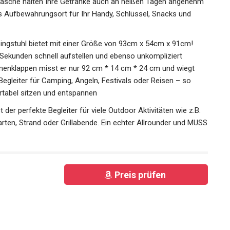
ltasche halten Ihre Getränke auch an heißen Tagen angenehm
als Aufbewahrungsort für Ihr Handy, Schlüssel, Snacks und
pingstuhl bietet mit einer Größe von 93cm x 54cm x 91cm!
 Sekunden schnell aufstellen und ebenso unkompliziert
klappen misst er nur 92 cm * 14 cm * 24 cm und wiegt
e Begleiter für Camping, Angeln, Festivals oder Reisen – so
ortabel sitzen und entspannen
st der perfekte Begleiter für viele Outdoor Aktivitäten wie z.B.
arten, Strand oder Grillabende. Ein echter Allrounder und MUSS
Preis prüfen