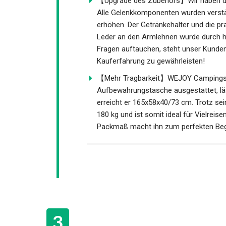
【Upgrade des Zubehörs】Wir haben die
Alle Gelenkkomponenten wurden verstär
erhöhen. Der Getränkehalter und die pr
Leder an den Armlehnen wurde durch ho
Fragen auftauchen, steht unser Kundens
Kauferfahrung zu gewährleisten!
【Mehr Tragbarkeit】WEJOY Campingstuh
Aufbewahrungstasche ausgestattet, lä
erreicht er 165x58x40/73 cm. Trotz sei
180 kg und ist somit ideal für Vielrei
Packmaß macht ihn zum perfekten Begl