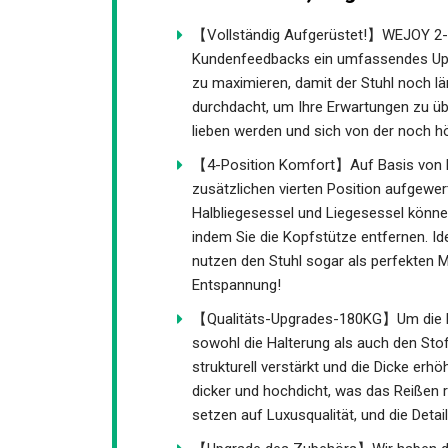
【Vollständig Aufgerüstet!】WEJOY 2-in
Kundenfeedbacks ein umfassendes Upgra
zu maximieren, damit der Stuhl noch lä
durchdacht, um Ihre Erwartungen zu übe
lieben werden und sich von der noch hö
【4-Position Komfort】Auf Basis von K
zusätzlichen vierten Position aufgewer
Halbliegesessel und Liegesessel könne
indem Sie die Kopfstütze entfernen. Id
nutzen den Stuhl sogar als perfekten Mi
Entspannung!
【Qualitäts-Upgrades-180KG】Um die Hal
sowohl die Halterung als auch den Sto
strukturell verstärkt und die Dicke erhö
dicker und hochdicht, was das Reißen re
setzen auf Luxusqualität, und die Deta