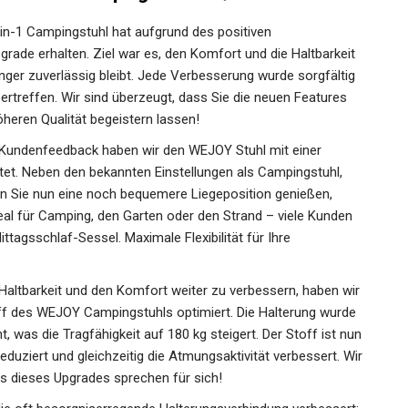
-1 Campingstuhl hat aufgrund des positiven
de erhalten. Ziel war es, den Komfort und die Haltbarkeit
nger zuverlässig bleibt. Jede Verbesserung wurde sorgfältig
rtreffen. Wir sind überzeugt, dass Sie die neuen Features
heren Qualität begeistern lassen!
undenfeedback haben wir den WEJOY Stuhl mit einer
tet. Neben den bekannten Einstellungen als Campingstuhl,
n Sie nun eine noch bequemere Liegeposition genießen,
eal für Camping, den Garten oder den Strand – viele Kunden
ttagsschlaf-Sessel. Maximale Flexibilität für Ihre
tbarkeit und den Komfort weiter zu verbessern, haben wir
ff des WEJOY Campingstuhls optimiert. Die Halterung wurde
ht, was die Tragfähigkeit auf 180 kg steigert. Der Stoff ist nun
duziert und gleichzeitig die Atmungsaktivität verbessert. Wir
ils dieses Upgrades sprechen für sich!